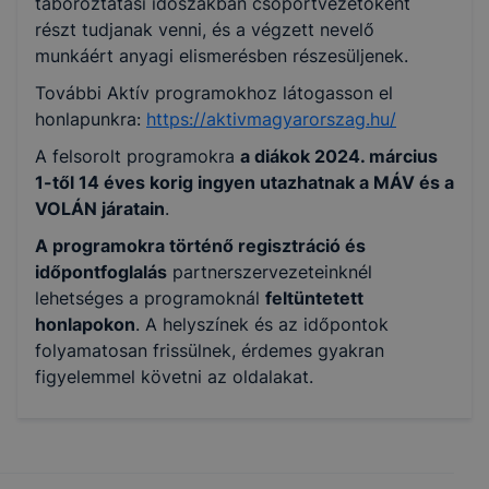
táboroztatási időszakban csoportvezetőként
részt tudjanak venni, és a végzett nevelő
munkáért anyagi elismerésben részesüljenek.
További
Aktív
programokhoz látogasson el
honlapunkra:
https://
aktivmagyarorszag.hu/
A felsorolt programokra
a diákok 2024. március
1-től 14 éves korig ingyen utazhatnak a MÁV és a
VOLÁN járatain
.
A programokra történő regisztráció és
időpontfoglalás
partnerszervezeteinknél
lehetséges a programoknál
feltüntetett
honlapokon
. A helyszínek és az időpontok
folyamatosan frissülnek, érdemes gyakran
figyelemmel követni az oldalakat.