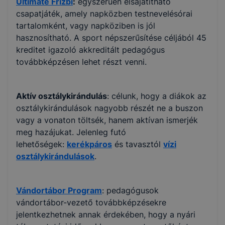
Ultimate Frizbi
:
egyszerűen elsajátítható
csapatjáték, amely napközben testnevelésórai
tartalomként, vagy napköziben is jól
hasznosítható. A sport népszerűsítése céljából 45
kreditet igazoló akkreditált pedagógus
továbbképzésen lehet részt venni.
Aktív
osztálykirándulás
: célunk, hogy a diákok az
osztálykirándulások nagyobb részét ne a buszon
vagy a vonaton töltsék, hanem aktívan ismerjék
meg hazájukat. Jelenleg futó
lehetőségek:
kerékpáros
és tavasztól
vízi
osztálykirándulások
.
Vándortábor Program
: pedagógusok
vándortábor-vezető továbbképzésekre
jelentkezhetnek annak érdekében, hogy a nyári