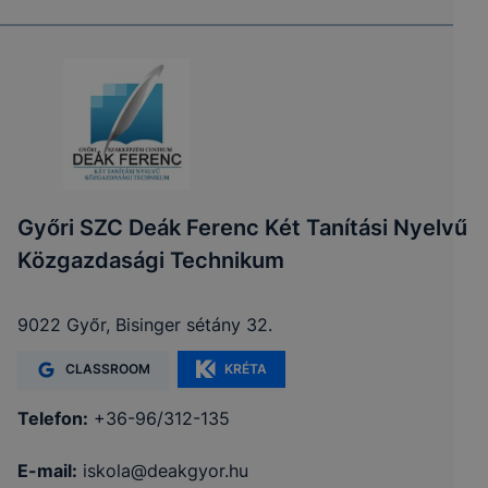
Győri SZC Deák Ferenc Két Tanítási Nyelvű
Közgazdasági Technikum
9022 Győr, Bisinger sétány 32.
CLASSROOM
KRÉTA
Telefon:
+36-96/312-135
E-mail:
iskola@deakgyor.hu