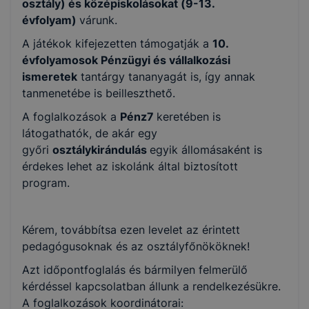
osztály) és középiskolásokat (9-13.
évfolyam)
várunk.
A játékok kifejezetten támogatják a
10.
évfolyamosok Pénzügyi és vállalkozási
ismeretek
tantárgy tananyagát is, így annak
tanmenetébe is beilleszthető.
A foglalkozások a
Pénz7
keretében is
látogathatók, de akár egy
győri
osztálykirándulás
egyik állomásaként is
érdekes lehet az iskolánk által biztosított
program.
Kérem, továbbítsa ezen levelet az érintett
pedagógusoknak és az osztályfőnököknek!
Azt időpontfoglalás és bármilyen felmerülő
kérdéssel kapcsolatban állunk a rendelkezésükre.
A foglalkozások koordinátorai: