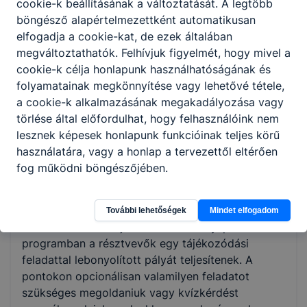
Magyarország legnagyobb és legsikeresebb,
cookie-k beállításának a változtatását. A legtöbb
az
aktív
életmódot és az egészséget népszerűsítő
böngésző alapértelmezettként automatikusan
kampánya. Az őszi program szeptember 23-án
elfogadja a cookie-kat, de ezek általában
indul, és a 11 hetes forduló végén a kritériumot
megváltoztathatók. Felhívjuk figyelmét, hogy mivel a
teljesítő iskolák közül sorsolással 100 szerencsés
cookie-k célja honlapunk használhatóságának és
nyerhet 1 millió forintot sportszervásárlásra.
folyamatainak megkönnyítése vagy lehetővé tétele,
a cookie-k alkalmazásának megakadályozása vagy
törlése által előfordulhat, hogy felhasználóink nem
Általános iskolai (10-12 év) gyakorlati
lesznek képesek honlapunk funkcióinak teljes körű
kerékpáros oktatás
: a program célja, hogy a
használatára, vagy a honlap a tervezettől eltérően
gyerekek megtanuljanak önállóan, biztonságosan
fog működni böngészőjében.
és magabiztosan közlekedni kerékpárral.
További lehetőségek
Mindet elfogadom
Pontvadászat
: a tájékozódási élménysport
programban a résztvevők egy tájékozódási
feladattal lebonyolított pályát teljesítenek. A
pontokon opcionálisan valamilyen feladatot
szükséges megoldaniuk vagy kvízkérdést