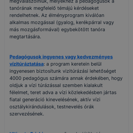
megválaszolniuk, melyekhez a pedagógusok a
tanórának megfelelő témájú kérdéseket
rendelhetnek. Az élményprogram kiválóan
alkalmas mozgással (gyalog, kerékpárral vagy
más mozgásformával) egybekötött tanóra
megtartására.
Pedagógusok ingyenes vagy kedvezményes
vízitúráztatása
: a program keretein belül
ingyenesen biztosítunk vizitúrázási lehetőséget
4000 pedagógus számára annak érdekében, hogy
oldjuk a vízi túrázással szemben kialakult
félelmet, teret adva a vízi közlekedésben jártas
fiatal generáció kinevelésének,
aktív
vízi
osztálykirándulások, testnevelés órák
szervezésének.