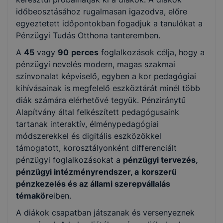
időbeosztásához rugalmasan igazodva, előre
egyeztetett időpontokban fogadjuk a tanulókat a
Pénzügyi Tudás Otthona tanteremben.
A
45
vagy
90
perces
foglalkozások célja, hogy a
pénzügyi nevelés modern, magas szakmai
színvonalat képviselő, egyben a kor pedagógiai
kihívásainak is megfelelő eszköztárát minél több
diák számára elérhetővé tegyük. Pénziránytű
Alapítvány által felkészített pedagógusaink
tartanak interaktív, élménypedagógiai
módszerekkel és digitális eszközökkel
támogatott, korosztályonként differenciált
pénzügyi foglalkozásokat a
pénzügyi tervezés,
pénzügyi intézményrendszer, a
korszerű
pénzkezelés és az állami szerepvállalás
témakör
eiben.
A diákok csapatban játszanak és versenyeznek