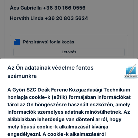
Ács Gabriella +36 30 166 0556
Horváth Linda +36 20 803 5624
Pénziránytű foglalkozás
Letöltés
Az Ön adatainak védelme fontos
számunkra
------------------------------------------------------
------------------------------------------------------
A Győri SZC Deák Ferenc Közgazdasági Technikum
-----------------------------------
honlapja cookie-k (sütik) formájában információkat
tárol az Ön böngészésre használt eszközén, amely
információk személyes adatnak minősülhetnek. Az
alábbiakban lehetősége van dönteni arról, hogy
mely típusú cookie-k alkalmazását kívánja
engedélyezni. A cookie-k alkalmazásáról
Az
Aktív
Magyarországért Felelős Államtitkárság