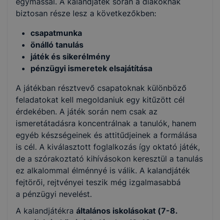
egymással. A kalandjáték során a diákoknak
biztosan része lesz a következőkben:
csapatmunka
önálló tanulás
játék és sikerélmény
pénzügyi ismeretek elsajátítása
A játékban résztvevő csapatoknak különböző
feladatokat kell megoldaniuk egy kitűzött cél
érdekében. A játék során nem csak az
ismeretátadásra koncentrálnak a tanulók, hanem
egyéb készségeinek és attitűdjeinek a formálása
is cél. A kiválasztott foglalkozás így oktató játék,
de a szórakoztató kihívásokon keresztül a tanulás
ez alkalommal élménnyé is válik. A kalandjáték
fejtörői, rejtvényei teszik még izgalmasabbá
a pénzügyi nevelést.
A kalandjátékra
általános iskolásokat (7-8.