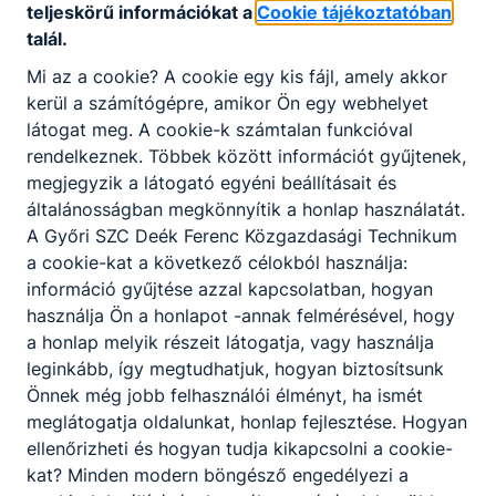
teljeskörű információkat a
Cookie tájékoztatóban
elindította az
Aktív
Sulikezdés
programot, melyre
talál.
a jelentkezés már megkezdődött. Ennek
köszönhetően ismét több tízezer diák számára
Mi az a cookie? A cookie egy kis fájl, amely akkor
nyújtunk ingyenes lehetőséget különböző
kerül a számítógépre, amikor Ön egy webhelyet
élménysportok kipróbálására.
látogat meg. A cookie-k számtalan funkcióval
rendelkeznek. Többek között információt gyűjtenek,
Élménysport Program Diákoknak
megjegyzik a látogató egyéni beállításait és
(Sport43
)
: általános és középiskolás osztályok
általánosságban megkönnyítik a honlap használatát.
különböző sportágakat próbálhatunk ki
A Győri SZC Deék Ferenc Közgazdasági Technikum
élményszerűen.
a cookie-kat a következő célokból használja:
információ gyűjtése azzal kapcsolatban, hogyan
használja Ön a honlapot -annak felmérésével, hogy
Túrázz a sulival!
:
az iskolák – a pályázó
a honlap melyik részeit látogatja, vagy használja
diákegyesületek szervezésében – gyalogos,
leginkább, így megtudhatjuk, hogyan biztosítsunk
kerékpáros vagy vízi túrákon keresztül ismertetik
Önnek még jobb felhasználói élményt, ha ismét
meg a diákokkal a természetjárás szépségeit.
meglátogatja oldalunkat, honlap fejlesztése. Hogyan
ellenőrizheti és hogyan tudja kikapcsolni a cookie-
Millió lépés az iskoládért program
: a Millió Lépés
kat? Minden modern böngésző engedélyezi a