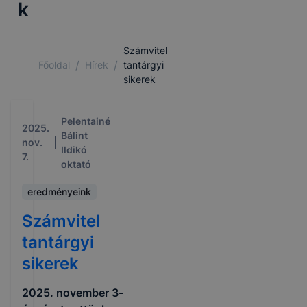
k
Számvitel
/
/
Főoldal
Hírek
tantárgyi
sikerek
Pelentainé
2025.
Bálint
nov.
Ildikó
7.
oktató
eredményeink
Számvitel
tantárgyi
sikerek
2025. november 3-