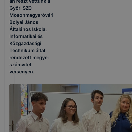
án részt vettünk a
Győri SZC
Mosonmagyaróvári
Bolyai János
Általános Iskola,
Informatikai és
Közgazdasági
Technikum által
rendezett megyei
számvitel
versenyen.