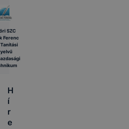
őri SZC
k Ferenc
 Tanítási
yelvű
azdasági
chnikum
H
í
r
e